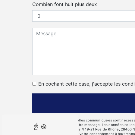
Combien font huit plus deux
En cochant cette case, j'accepte les condi
** Les données personnelles communiquées sont nécessaires
seul but de répondre à votre message. Les données collec
des Côtes, 28000 Chartres // 19-21 Rue de Rhône, 28400 Nog
d’opposition, de retrait de votre consentement à tout mome