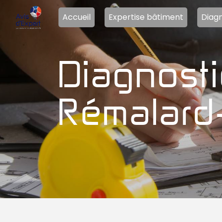
Panneau de gestion des cookies
Accueil
Expertise bâtiment
Diagn
diagnostic technique immeuble
Rémalard