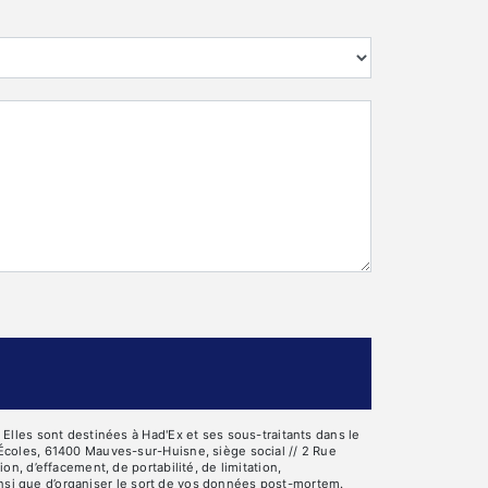
lles sont destinées à Had'Ex et ses sous-traitants dans le
Écoles, 61400 Mauves-sur-Huisne, siège social // 2 Rue
, d’effacement, de portabilité, de limitation,
insi que d’organiser le sort de vos données post-mortem.