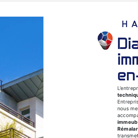
diagnostic technique
im
en
L’entrep
techniq
Entrepri
nous met
accompa
immeub
Rémalar
transmet