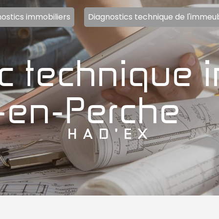
ostics immobiliers
Diagnostics technique de l'immeu
-en-Perche
HAD'EX