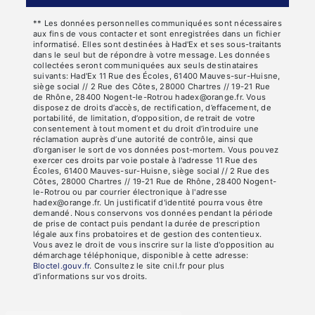
** Les données personnelles communiquées sont nécessaires
aux fins de vous contacter et sont enregistrées dans un fichier
informatisé. Elles sont destinées à Had'Ex et ses sous-traitants
dans le seul but de répondre à votre message. Les données
collectées seront communiquées aux seuls destinataires
suivants: Had'Ex 11 Rue des Écoles, 61400 Mauves-sur-Huisne,
siège social // 2 Rue des Côtes, 28000 Chartres // 19-21 Rue
de Rhône, 28400 Nogent-le-Rotrou hadex@orange.fr. Vous
disposez de droits d’accès, de rectification, d’effacement, de
portabilité, de limitation, d’opposition, de retrait de votre
consentement à tout moment et du droit d’introduire une
réclamation auprès d’une autorité de contrôle, ainsi que
d’organiser le sort de vos données post-mortem. Vous pouvez
exercer ces droits par voie postale à l'adresse 11 Rue des
Écoles, 61400 Mauves-sur-Huisne, siège social // 2 Rue des
Côtes, 28000 Chartres // 19-21 Rue de Rhône, 28400 Nogent-
le-Rotrou ou par courrier électronique à l'adresse
hadex@orange.fr. Un justificatif d'identité pourra vous être
demandé. Nous conservons vos données pendant la période
de prise de contact puis pendant la durée de prescription
légale aux fins probatoires et de gestion des contentieux.
Vous avez le droit de vous inscrire sur la liste d'opposition au
démarchage téléphonique, disponible à cette adresse:
Bloctel.gouv.fr
. Consultez le site cnil.fr pour plus
d’informations sur vos droits.