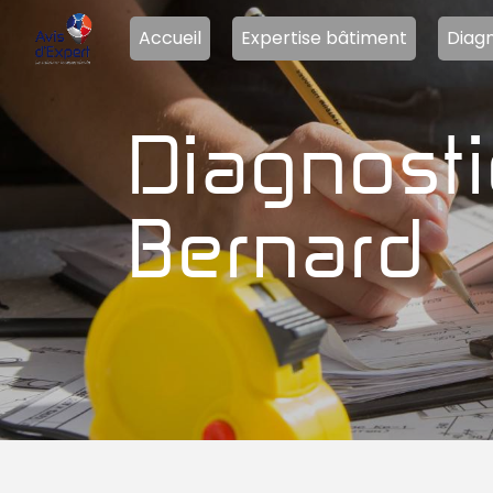
Panneau de gestion des cookies
Accueil
Expertise bâtiment
Diagn
diagnostics électricité La Ferté-
Bernard