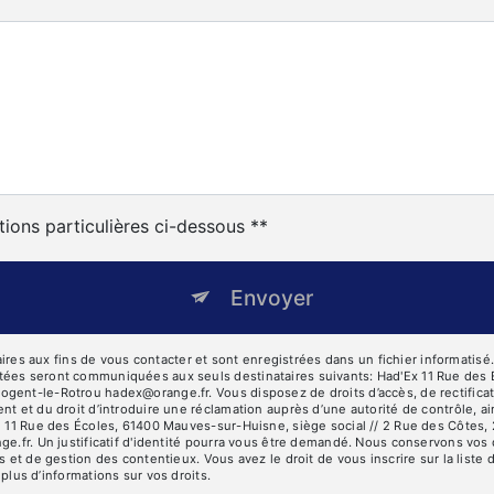
tions particulières ci-dessous **
Envoyer
 aux fins de vous contacter et sont enregistrées dans un fichier informatisé. E
tées seront communiquées aux seuls destinataires suivants: Had'Ex 11 Rue des 
ent-le-Rotrou hadex@orange.fr. Vous disposez de droits d’accès, de rectification
nt et du droit d’introduire une réclamation auprès d’une autorité de contrôle, a
se 11 Rue des Écoles, 61400 Mauves-sur-Huisne, siège social // 2 Rue des Côtes
ge.fr. Un justificatif d'identité pourra vous être demandé. Nous conservons vos
s et de gestion des contentieux. Vous avez le droit de vous inscrire sur la list
r plus d’informations sur vos droits.