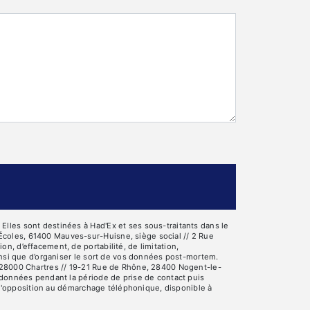
lles sont destinées à Had'Ex et ses sous-traitants dans le
Écoles, 61400 Mauves-sur-Huisne, siège social // 2 Rue
, d’effacement, de portabilité, de limitation,
insi que d’organiser le sort de vos données post-mortem.
, 28000 Chartres // 19-21 Rue de Rhône, 28400 Nogent-le-
 données pendant la période de prise de contact puis
e d'opposition au démarchage téléphonique, disponible à