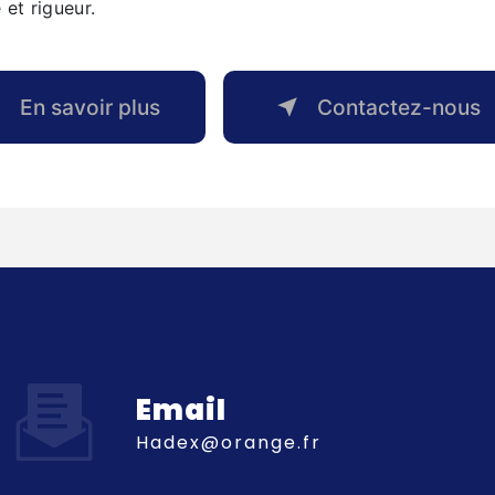
 et rigueur.
En savoir plus
Contactez-nous
Email
hadex@orange.fr