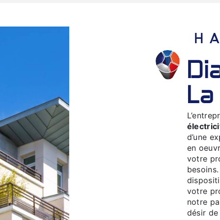
diagnostics électricité à
La
L’entrep
électric
d’une ex
en oeuvr
votre pr
besoins.
disposit
votre pr
notre pa
désir de