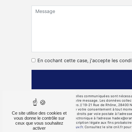
En cochant cette case, j'accepte les condi
** Les données personnelles communiquées sont nécessaires
seul but de répondre à votre message. Les données collec
des Côtes, 28000 Chartres // 19-21 Rue de Rhône, 28400 Nog
d’opposition, de retrait de votre consentement à tout mome
Ce site utilise des cookies et
Vous pouvez exercer ces droits par voie postale à l'adres
vous donne le contrôle sur
Rotrou ou par courrier électronique à l'adresse hadex@oran
ceux que vous souhaitez
pendant la durée de prescription légale aux fins probatoire
cette adresse:
Bloctel.gouv.fr
. Consultez le site cnil.fr pou
activer