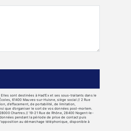
lles sont destinées à Had'Ex et ses sous-traitants dans le
Écoles, 61400 Mauves-sur-Huisne, siège social // 2 Rue
, d’effacement, de portabilité, de limitation,
insi que d’organiser le sort de vos données post-mortem.
, 28000 Chartres // 19-21 Rue de Rhône, 28400 Nogent-le-
 données pendant la période de prise de contact puis
e d'opposition au démarchage téléphonique, disponible à