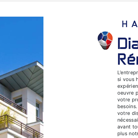
diagnostics gaz à
Ré
L’entrep
si vous 
expérien
oeuvre p
votre pr
besoins.
votre di
nécessai
avant to
plus not