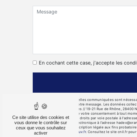
En cochant cette case, j'accepte les condi
** Les données personnelles communiquées sont nécessaires
seul but de répondre à votre message. Les données collec
des Côtes, 28000 Chartres // 19-21 Rue de Rhône, 28400 Nog
d’opposition, de retrait de votre consentement à tout mome
Ce site utilise des cookies et
Vous pouvez exercer ces droits par voie postale à l'adres
vous donne le contrôle sur
Rotrou ou par courrier électronique à l'adresse hadex@oran
ceux que vous souhaitez
pendant la durée de prescription légale aux fins probatoire
cette adresse:
Bloctel.gouv.fr
. Consultez le site cnil.fr pou
activer