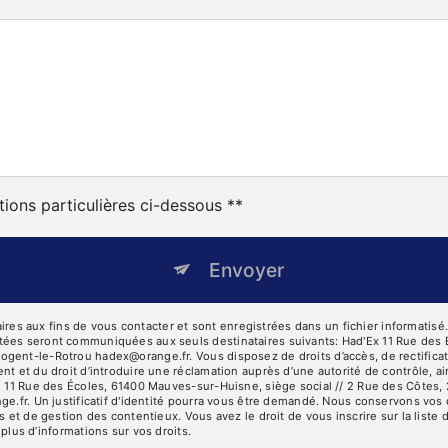
tions particulières ci-dessous **
Envoyer
 aux fins de vous contacter et sont enregistrées dans un fichier informatisé. E
tées seront communiquées aux seuls destinataires suivants: Had'Ex 11 Rue des 
ent-le-Rotrou hadex@orange.fr. Vous disposez de droits d’accès, de rectification
nt et du droit d’introduire une réclamation auprès d’une autorité de contrôle, a
se 11 Rue des Écoles, 61400 Mauves-sur-Huisne, siège social // 2 Rue des Côtes
ge.fr. Un justificatif d'identité pourra vous être demandé. Nous conservons vos
s et de gestion des contentieux. Vous avez le droit de vous inscrire sur la list
r plus d’informations sur vos droits.