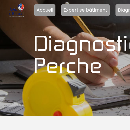
Panneau de gestion des cookies
Accueil
Expertise bâtiment
Diagn
diagnostics gaz Rémalard-en-
Perche