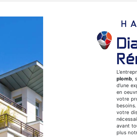
diagnostics plomb à
Ré
L’entrep
plomb
, 
d’une ex
en oeuvr
votre pr
besoins.
votre di
nécessai
avant to
plus not