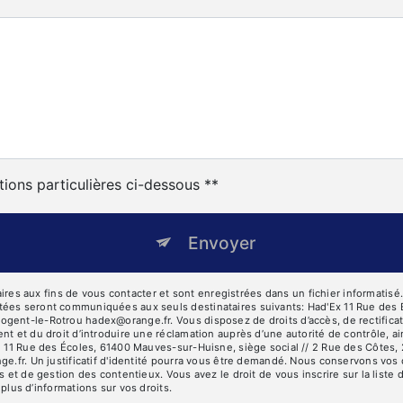
tions particulières ci-dessous **
Envoyer
 aux fins de vous contacter et sont enregistrées dans un fichier informatisé. E
tées seront communiquées aux seuls destinataires suivants: Had'Ex 11 Rue des 
ent-le-Rotrou hadex@orange.fr. Vous disposez de droits d’accès, de rectification
nt et du droit d’introduire une réclamation auprès d’une autorité de contrôle, a
se 11 Rue des Écoles, 61400 Mauves-sur-Huisne, siège social // 2 Rue des Côtes
ge.fr. Un justificatif d'identité pourra vous être demandé. Nous conservons vos
s et de gestion des contentieux. Vous avez le droit de vous inscrire sur la list
r plus d’informations sur vos droits.