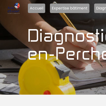
Panneau de gestion des cookies
Accueil
Expertise bâtiment
Diagn
diagnostics plomb Rémalard-
en-Perch