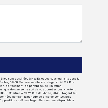
lles sont destinées à Had'Ex et ses sous-traitants dans le
Écoles, 61400 Mauves-sur-Huisne, siège social // 2 Rue
, d’effacement, de portabilité, de limitation,
insi que d’organiser le sort de vos données post-mortem.
, 28000 Chartres // 19-21 Rue de Rhône, 28400 Nogent-le-
 données pendant la période de prise de contact puis
e d'opposition au démarchage téléphonique, disponible à