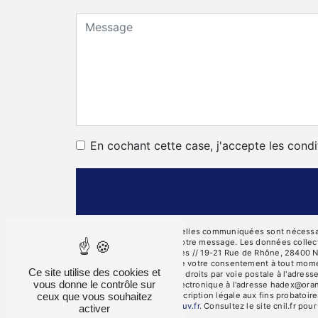
En cochant cette case, j'accepte les condi
** Les données personnelles communiquées sont nécessaires
seul but de répondre à votre message. Les données collec
des Côtes, 28000 Chartres // 19-21 Rue de Rhône, 28400 Nog
d’opposition, de retrait de votre consentement à tout mome
Ce site utilise des cookies et
Vous pouvez exercer ces droits par voie postale à l'adres
vous donne le contrôle sur
Rotrou ou par courrier électronique à l'adresse hadex@oran
ceux que vous souhaitez
pendant la durée de prescription légale aux fins probatoire
cette adresse:
Bloctel.gouv.fr
. Consultez le site cnil.fr pou
activer