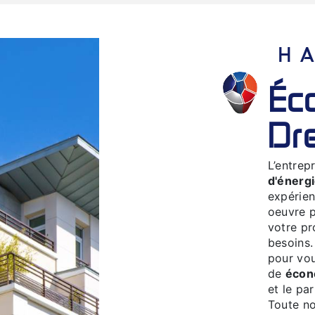
économie d'énergie à
Dr
L’entrep
d'énerg
expérien
oeuvre p
votre pr
besoins.
pour vou
de
écon
et le pa
Toute no