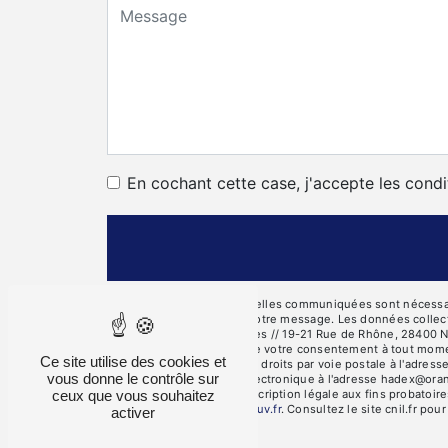
En cochant cette case, j'accepte les condi
** Les données personnelles communiquées sont nécessaires
seul but de répondre à votre message. Les données collec
des Côtes, 28000 Chartres // 19-21 Rue de Rhône, 28400 Nog
d’opposition, de retrait de votre consentement à tout mome
Ce site utilise des cookies et
Vous pouvez exercer ces droits par voie postale à l'adres
vous donne le contrôle sur
Rotrou ou par courrier électronique à l'adresse hadex@oran
ceux que vous souhaitez
pendant la durée de prescription légale aux fins probatoire
cette adresse:
Bloctel.gouv.fr
. Consultez le site cnil.fr pou
activer