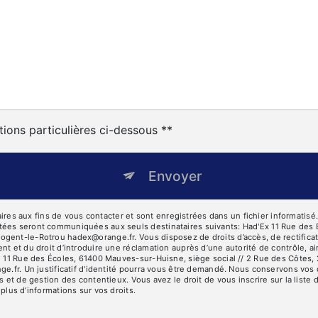
tions particulières ci-dessous **
Envoyer
 aux fins de vous contacter et sont enregistrées dans un fichier informatisé. E
tées seront communiquées aux seuls destinataires suivants: Had'Ex 11 Rue des 
ent-le-Rotrou hadex@orange.fr. Vous disposez de droits d’accès, de rectification
nt et du droit d’introduire une réclamation auprès d’une autorité de contrôle, a
se 11 Rue des Écoles, 61400 Mauves-sur-Huisne, siège social // 2 Rue des Côtes
ge.fr. Un justificatif d'identité pourra vous être demandé. Nous conservons vos
s et de gestion des contentieux. Vous avez le droit de vous inscrire sur la list
r plus d’informations sur vos droits.