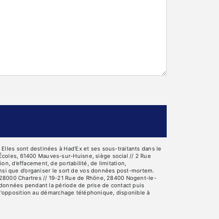
lles sont destinées à Had'Ex et ses sous-traitants dans le
Écoles, 61400 Mauves-sur-Huisne, siège social // 2 Rue
, d’effacement, de portabilité, de limitation,
insi que d’organiser le sort de vos données post-mortem.
, 28000 Chartres // 19-21 Rue de Rhône, 28400 Nogent-le-
 données pendant la période de prise de contact puis
e d'opposition au démarchage téléphonique, disponible à