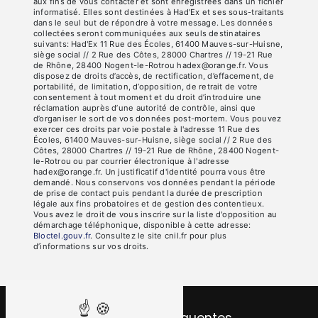
aux fins de vous contacter et sont enregistrées dans un fichier
informatisé. Elles sont destinées à Had'Ex et ses sous-traitants
dans le seul but de répondre à votre message. Les données
collectées seront communiquées aux seuls destinataires
suivants: Had'Ex 11 Rue des Écoles, 61400 Mauves-sur-Huisne,
siège social // 2 Rue des Côtes, 28000 Chartres // 19-21 Rue
de Rhône, 28400 Nogent-le-Rotrou hadex@orange.fr. Vous
disposez de droits d’accès, de rectification, d’effacement, de
portabilité, de limitation, d’opposition, de retrait de votre
consentement à tout moment et du droit d’introduire une
réclamation auprès d’une autorité de contrôle, ainsi que
d’organiser le sort de vos données post-mortem. Vous pouvez
exercer ces droits par voie postale à l'adresse 11 Rue des
Écoles, 61400 Mauves-sur-Huisne, siège social // 2 Rue des
Côtes, 28000 Chartres // 19-21 Rue de Rhône, 28400 Nogent-
le-Rotrou ou par courrier électronique à l'adresse
hadex@orange.fr. Un justificatif d'identité pourra vous être
demandé. Nous conservons vos données pendant la période
de prise de contact puis pendant la durée de prescription
légale aux fins probatoires et de gestion des contentieux.
Vous avez le droit de vous inscrire sur la liste d'opposition au
démarchage téléphonique, disponible à cette adresse:
Bloctel.gouv.fr
. Consultez le site cnil.fr pour plus
d’informations sur vos droits.