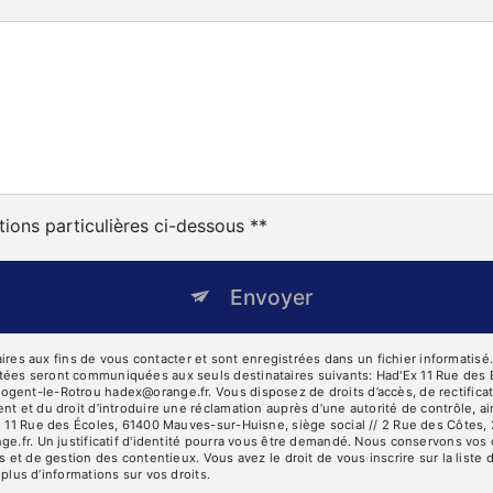
tions particulières ci-dessous **
Envoyer
 aux fins de vous contacter et sont enregistrées dans un fichier informatisé. E
tées seront communiquées aux seuls destinataires suivants: Had'Ex 11 Rue des 
ent-le-Rotrou hadex@orange.fr. Vous disposez de droits d’accès, de rectification
nt et du droit d’introduire une réclamation auprès d’une autorité de contrôle, a
se 11 Rue des Écoles, 61400 Mauves-sur-Huisne, siège social // 2 Rue des Côtes
ge.fr. Un justificatif d'identité pourra vous être demandé. Nous conservons vos
s et de gestion des contentieux. Vous avez le droit de vous inscrire sur la list
r plus d’informations sur vos droits.