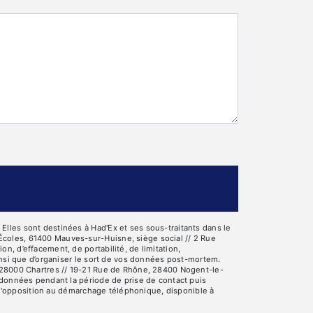
lles sont destinées à Had'Ex et ses sous-traitants dans le
Écoles, 61400 Mauves-sur-Huisne, siège social // 2 Rue
, d’effacement, de portabilité, de limitation,
insi que d’organiser le sort de vos données post-mortem.
, 28000 Chartres // 19-21 Rue de Rhône, 28400 Nogent-le-
 données pendant la période de prise de contact puis
e d'opposition au démarchage téléphonique, disponible à