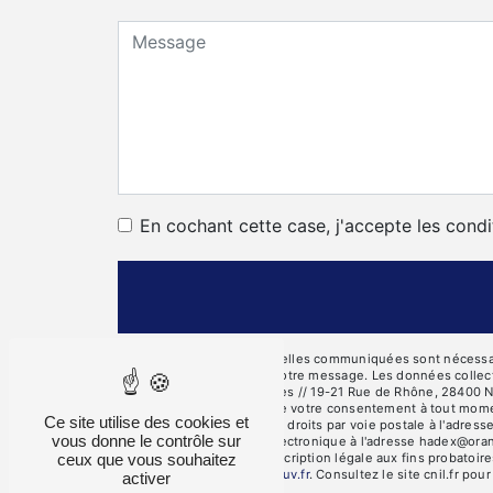
En cochant cette case, j'accepte les condi
** Les données personnelles communiquées sont nécessaires
seul but de répondre à votre message. Les données collec
des Côtes, 28000 Chartres // 19-21 Rue de Rhône, 28400 Nog
d’opposition, de retrait de votre consentement à tout mome
Ce site utilise des cookies et
Vous pouvez exercer ces droits par voie postale à l'adres
vous donne le contrôle sur
Rotrou ou par courrier électronique à l'adresse hadex@oran
ceux que vous souhaitez
pendant la durée de prescription légale aux fins probatoire
cette adresse:
Bloctel.gouv.fr
. Consultez le site cnil.fr pou
activer