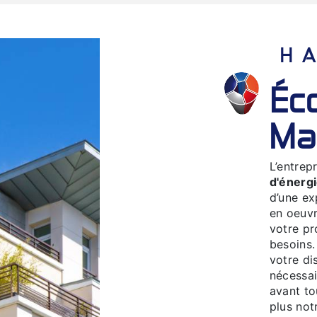
économie d'énergie à
Ma
L’entrep
d'énerg
d’une ex
en oeuvr
votre pr
besoins.
votre di
nécessai
avant to
plus not