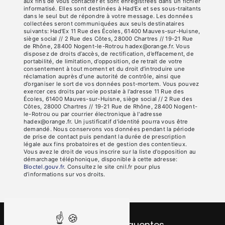
aux fins de vous contacter et sont enregistrées dans un fichier
informatisé. Elles sont destinées à Had'Ex et ses sous-traitants
dans le seul but de répondre à votre message. Les données
collectées seront communiquées aux seuls destinataires
suivants: Had'Ex 11 Rue des Écoles, 61400 Mauves-sur-Huisne,
siège social // 2 Rue des Côtes, 28000 Chartres // 19-21 Rue
de Rhône, 28400 Nogent-le-Rotrou hadex@orange.fr. Vous
disposez de droits d’accès, de rectification, d’effacement, de
portabilité, de limitation, d’opposition, de retrait de votre
consentement à tout moment et du droit d’introduire une
réclamation auprès d’une autorité de contrôle, ainsi que
d’organiser le sort de vos données post-mortem. Vous pouvez
exercer ces droits par voie postale à l'adresse 11 Rue des
Écoles, 61400 Mauves-sur-Huisne, siège social // 2 Rue des
Côtes, 28000 Chartres // 19-21 Rue de Rhône, 28400 Nogent-
le-Rotrou ou par courrier électronique à l'adresse
hadex@orange.fr. Un justificatif d'identité pourra vous être
demandé. Nous conservons vos données pendant la période
de prise de contact puis pendant la durée de prescription
légale aux fins probatoires et de gestion des contentieux.
Vous avez le droit de vous inscrire sur la liste d'opposition au
démarchage téléphonique, disponible à cette adresse:
Bloctel.gouv.fr
. Consultez le site cnil.fr pour plus
d’informations sur vos droits.