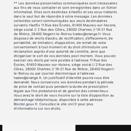
** Les données personnelles communiquées sont nécessaires
aux fins de vous contacter et sont enregistrées dans un fichier
informatisé. Elles sont destinées à Had'Ex et ses sous-traitants
dans le seul but de répondre à votre message. Les données
collectées seront communiquées aux seuls destinataires
suivants: Had'Ex 11 Rue des Écoles, 61400 Mauves-sur-Huisne,
siège social // 2 Rue des Côtes, 28000 Chartres // 19-21 Rue
de Rhône, 28400 Nogent-le-Rotrou hadex@orange.fr. Vous
disposez de droits d’accès, de rectification, d’effacement, de
portabilité, de limitation, d’opposition, de retrait de votre
consentement à tout moment et du droit d’introduire une
réclamation auprès d’une autorité de contrôle, ainsi que
d’organiser le sort de vos données post-mortem. Vous pouvez
exercer ces droits par voie postale à l'adresse 11 Rue des
Écoles, 61400 Mauves-sur-Huisne, siège social // 2 Rue des
Côtes, 28000 Chartres // 19-21 Rue de Rhône, 28400 Nogent-
le-Rotrou ou par courrier électronique à l'adresse
hadex@orange.fr. Un justificatif d'identité pourra vous être
demandé. Nous conservons vos données pendant la période
de prise de contact puis pendant la durée de prescription
légale aux fins probatoires et de gestion des contentieux.
Vous avez le droit de vous inscrire sur la liste d'opposition au
démarchage téléphonique, disponible à cette adresse:
Bloctel.gouv.fr
. Consultez le site cnil.fr pour plus
d’informations sur vos droits.