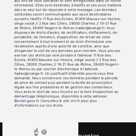
aux fins de vous contacter et sont enregistrées dans un fichier
informatisé. Elles sont destinées à Had'Ex et ses sous-traitants
dans le seul but de répondre à votre message. Les données
collectées seront communiquées aux seuls destinataires
suivants: Had'Ex 11 Rue des Écoles, 61400 Mauves-sur-Huisne,
siège social // 2 Rue des Côtes, 28000 Chartres // 19-21 Rue
de Rhône, 28400 Nogent-le-Rotrou hadex@orange.fr. Vous
disposez de droits d’accès, de rectification, d’effacement, de
portabilité, de limitation, d’opposition, de retrait de votre
consentement à tout moment et du droit d’introduire une
réclamation auprès d’une autorité de contrôle, ainsi que
d’organiser le sort de vos données post-mortem. Vous pouvez
exercer ces droits par voie postale à l'adresse 11 Rue des
Écoles, 61400 Mauves-sur-Huisne, siège social // 2 Rue des
Côtes, 28000 Chartres // 19-21 Rue de Rhône, 28400 Nogent-
le-Rotrou ou par courrier électronique à l'adresse
hadex@orange.fr. Un justificatif d'identité pourra vous être
demandé. Nous conservons vos données pendant la période
de prise de contact puis pendant la durée de prescription
légale aux fins probatoires et de gestion des contentieux.
Vous avez le droit de vous inscrire sur la liste d'opposition au
démarchage téléphonique, disponible à cette adresse:
Bloctel.gouv.fr
. Consultez le site cnil.fr pour plus
d’informations sur vos droits.