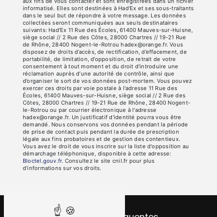
aux fins de vous contacter et sont enregistrées dans un fichier
informatisé. Elles sont destinées à Had'Ex et ses sous-traitants
dans le seul but de répondre à votre message. Les données
collectées seront communiquées aux seuls destinataires
suivants: Had'Ex 11 Rue des Écoles, 61400 Mauves-sur-Huisne,
siège social // 2 Rue des Côtes, 28000 Chartres // 19-21 Rue
de Rhône, 28400 Nogent-le-Rotrou hadex@orange.fr. Vous
disposez de droits d’accès, de rectification, d’effacement, de
portabilité, de limitation, d’opposition, de retrait de votre
consentement à tout moment et du droit d’introduire une
réclamation auprès d’une autorité de contrôle, ainsi que
d’organiser le sort de vos données post-mortem. Vous pouvez
exercer ces droits par voie postale à l'adresse 11 Rue des
Écoles, 61400 Mauves-sur-Huisne, siège social // 2 Rue des
Côtes, 28000 Chartres // 19-21 Rue de Rhône, 28400 Nogent-
le-Rotrou ou par courrier électronique à l'adresse
hadex@orange.fr. Un justificatif d'identité pourra vous être
demandé. Nous conservons vos données pendant la période
de prise de contact puis pendant la durée de prescription
légale aux fins probatoires et de gestion des contentieux.
Vous avez le droit de vous inscrire sur la liste d'opposition au
démarchage téléphonique, disponible à cette adresse:
Bloctel.gouv.fr
. Consultez le site cnil.fr pour plus
d’informations sur vos droits.