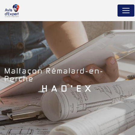
Panneau de gestion des cookies
malfaçon Rémalard-en-
Perche
HAD'EX