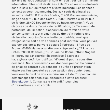
aux fins de vous contacter et sont enregistrées dans un fichier
informatisé. Elles sont destinées à Had'Ex et ses sous-traitants
dans le seul but de répondre à votre message. Les données
collectées seront communiquées aux seuls destinataires
suivants: Had'Ex 11 Rue des Écoles, 61400 Mauves-sur-Huisne,
siège social // 2 Rue des Côtes, 28000 Chartres // 19-21 Rue
de Rhône, 28400 Nogent-le-Rotrou hadex@orange.fr. Vous
disposez de droits d’accès, de rectification, d’effacement, de
portabilité, de limitation, d’opposition, de retrait de votre
consentement à tout moment et du droit d’introduire une
réclamation auprès d’une autorité de contrôle, ainsi que
d’organiser le sort de vos données post-mortem. Vous pouvez
exercer ces droits par voie postale à l'adresse 11 Rue des
Écoles, 61400 Mauves-sur-Huisne, siège social // 2 Rue des
Côtes, 28000 Chartres // 19-21 Rue de Rhône, 28400 Nogent-
le-Rotrou ou par courrier électronique à l'adresse
hadex@orange.fr. Un justificatif d'identité pourra vous être
demandé. Nous conservons vos données pendant la période
de prise de contact puis pendant la durée de prescription
légale aux fins probatoires et de gestion des contentieux.
Vous avez le droit de vous inscrire sur la liste d'opposition au
démarchage téléphonique, disponible à cette adresse:
Bloctel.gouv.fr
. Consultez le site cnil.fr pour plus
d’informations sur vos droits.