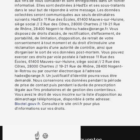
aux fins de vous contacter et sont enregistrées dans un fichier
informatisé. Elles sont destinées à Had'Ex et ses sous-traitants
dans le seul but de répondre à votre message. Les données
collectées seront communiquées aux seuls destinataires
suivants: Had'Ex 11 Rue des Écoles, 61400 Mauves-sur-Huisne,
siège social // 2 Rue des Côtes, 28000 Chartres // 19-21 Rue
de Rhône, 28400 Nogent-le-Rotrou hadex@orange.fr. Vous
disposez de droits d’accès, de rectification, d’effacement, de
portabilité, de limitation, d’opposition, de retrait de votre
consentement à tout moment et du droit d’introduire une
réclamation auprès d’une autorité de contrôle, ainsi que
d’organiser le sort de vos données post-mortem. Vous pouvez
exercer ces droits par voie postale à l'adresse 11 Rue des
Écoles, 61400 Mauves-sur-Huisne, siège social // 2 Rue des
Côtes, 28000 Chartres // 19-21 Rue de Rhône, 28400 Nogent-
le-Rotrou ou par courrier électronique à l'adresse
hadex@orange.fr. Un justificatif d'identité pourra vous être
demandé. Nous conservons vos données pendant la période
de prise de contact puis pendant la durée de prescription
légale aux fins probatoires et de gestion des contentieux.
Vous avez le droit de vous inscrire sur la liste d'opposition au
démarchage téléphonique, disponible à cette adresse:
Bloctel.gouv.fr
. Consultez le site cnil.fr pour plus
d’informations sur vos droits.