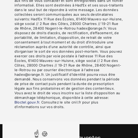
aux fins de vous contacter et sont enregistrées dans un fichier
informatisé. Elles sont destinées à Had'Ex et ses sous-traitants
dans le seul but de répondre à votre message. Les données
collectées seront communiquées aux seuls destinataires
suivants: Had'Ex 11 Rue des Écoles, 61400 Mauves-sur-Huisne,
siège social // 2 Rue des Côtes, 28000 Chartres // 19-21 Rue
de Rhône, 28400 Nogent-le-Rotrou hadex@orange.fr. Vous
disposez de droits d’accès, de rectification, d’effacement, de
portabilité, de limitation, d’opposition, de retrait de votre
consentement à tout moment et du droit d’introduire une
réclamation auprès d’une autorité de contrôle, ainsi que
d’organiser le sort de vos données post-mortem. Vous pouvez
exercer ces droits par voie postale à l'adresse 11 Rue des
Écoles, 61400 Mauves-sur-Huisne, siège social // 2 Rue des
Côtes, 28000 Chartres // 19-21 Rue de Rhône, 28400 Nogent-
le-Rotrou ou par courrier électronique à l'adresse
hadex@orange.fr. Un justificatif d'identité pourra vous être
demandé. Nous conservons vos données pendant la période
de prise de contact puis pendant la durée de prescription
légale aux fins probatoires et de gestion des contentieux.
Vous avez le droit de vous inscrire sur la liste d'opposition au
démarchage téléphonique, disponible à cette adresse:
Bloctel.gouv.fr
. Consultez le site cnil.fr pour plus
d’informations sur vos droits.