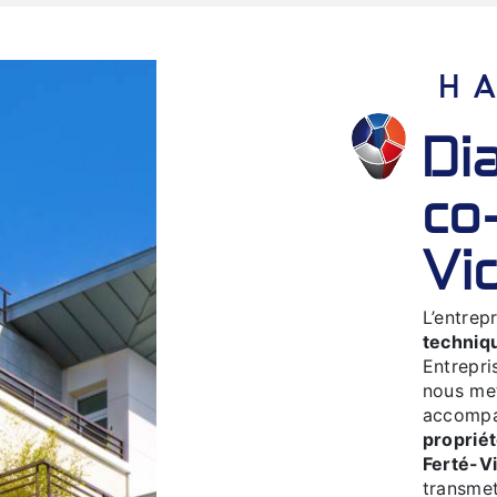
diagnostic technique
co
Vi
L’entrep
techniq
Entrepri
nous met
accompa
proprié
Ferté-V
transmet