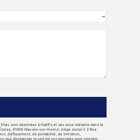
lles sont destinées à Had'Ex et ses sous-traitants dans le
Écoles, 61400 Mauves-sur-Huisne, siège social // 2 Rue
, d’effacement, de portabilité, de limitation,
insi que d’organiser le sort de vos données post-mortem.