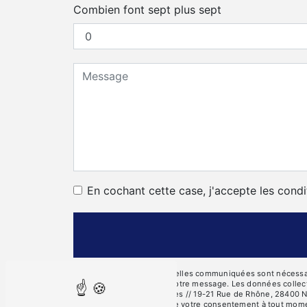
Combien font sept plus sept
En cochant cette case, j'accepte les condi
** Les données personnelles communiquées sont nécessaires
seul but de répondre à votre message. Les données collec
des Côtes, 28000 Chartres // 19-21 Rue de Rhône, 28400 Nog
d’opposition, de retrait de votre consentement à tout mome