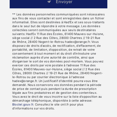
Envoyer
** Les données personnelles communiquées sont nécessaires
aux fins de vous contacter et sont enregistrées dans un fichier
informatisé. Elles sont destinées à Had'Ex et ses sous-traitants
dans le seul but de répondre à votre message. Les données
collectées seront communiquées aux seuls destinataires
suivants: Had'Ex 11 Rue des Écoles, 61400 Mauves-sur-Huisne,
siège social // 2 Rue des Côtes, 28000 Chartres // 19-21 Rue
de Rhône, 28400 Nogent-le-Rotrou hadex@orange.fr. Vous
disposez de droits d’accès, de rectification, d’effacement, de
portabilité, de limitation, d’opposition, de retrait de votre
consentement à tout moment et du droit d’introduire une
réclamation auprès d’une autorité de contrôle, ainsi que
d’organiser le sort de vos données post-mortem. Vous pouvez
exercer ces droits par voie postale à l'adresse 11 Rue des
Écoles, 61400 Mauves-sur-Huisne, siège social // 2 Rue des
Côtes, 28000 Chartres // 19-21 Rue de Rhône, 28400 Nogent-
le-Rotrou ou par courrier électronique à l'adresse
hadex@orange.fr. Un justificatif d'identité pourra vous être
demandé. Nous conservons vos données pendant la période
de prise de contact puis pendant la durée de prescription
légale aux fins probatoires et de gestion des contentieux.
Vous avez le droit de vous inscrire sur la liste d'opposition au
démarchage téléphonique, disponible à cette adresse:
Bloctel.gouv.fr
. Consultez le site cnil.fr pour plus
d’informations sur vos droits.