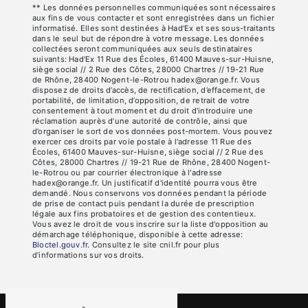
** Les données personnelles communiquées sont nécessaires
aux fins de vous contacter et sont enregistrées dans un fichier
informatisé. Elles sont destinées à Had'Ex et ses sous-traitants
dans le seul but de répondre à votre message. Les données
collectées seront communiquées aux seuls destinataires
suivants: Had'Ex 11 Rue des Écoles, 61400 Mauves-sur-Huisne,
siège social // 2 Rue des Côtes, 28000 Chartres // 19-21 Rue
de Rhône, 28400 Nogent-le-Rotrou hadex@orange.fr. Vous
disposez de droits d’accès, de rectification, d’effacement, de
portabilité, de limitation, d’opposition, de retrait de votre
consentement à tout moment et du droit d’introduire une
réclamation auprès d’une autorité de contrôle, ainsi que
d’organiser le sort de vos données post-mortem. Vous pouvez
exercer ces droits par voie postale à l'adresse 11 Rue des
Écoles, 61400 Mauves-sur-Huisne, siège social // 2 Rue des
Côtes, 28000 Chartres // 19-21 Rue de Rhône, 28400 Nogent-
le-Rotrou ou par courrier électronique à l'adresse
hadex@orange.fr. Un justificatif d'identité pourra vous être
demandé. Nous conservons vos données pendant la période
de prise de contact puis pendant la durée de prescription
légale aux fins probatoires et de gestion des contentieux.
Vous avez le droit de vous inscrire sur la liste d'opposition au
démarchage téléphonique, disponible à cette adresse:
Bloctel.gouv.fr
. Consultez le site cnil.fr pour plus
d’informations sur vos droits.