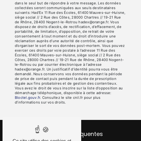
dans le seul but de répondre à votre message. Les données
collectées seront communiquées aux seuls destinataires
suivants: Had'Ex 11 Rue des Écoles, 61400 Mauves-sur-Huisne,
siège social // 2 Rue des Côtes, 28000 Chartres // 19-21 Rue
de Rhône, 28400 Nogent-le-Rotrou hadex@orange.fr. Vous
disposez de droits d’accès, de rectification, d’effacement, de
portabilité, de limitation, d’opposition, de retrait de votre
consentement à tout moment et du droit d’introduire une
réclamation auprès d’une autorité de contrôle, ainsi que
d’organiser le sort de vos données post-mortem. Vous pouvez
exercer ces droits par voie postale à l'adresse 11 Rue des
Écoles, 61400 Mauves-sur-Huisne, siège social // 2 Rue des
Côtes, 28000 Chartres // 19-21 Rue de Rhône, 28400 Nogent-
le-Rotrou ou par courrier électronique à l'adresse
hadex@orange.fr. Un justificatif d'identité pourra vous être
demandé. Nous conservons vos données pendant la période
de prise de contact puis pendant la durée de prescription
légale aux fins probatoires et de gestion des contentieux.
Vous avez le droit de vous inscrire sur la liste d'opposition au
démarchage téléphonique, disponible à cette adresse:
Bloctel.gouv.fr
. Consultez le site cnil.fr pour plus
d’informations sur vos droits.
Recherches fréquentes
Ce site utilise des cookies et