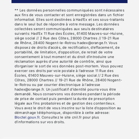
** Les données personnelles communiquées sont nécessaires
aux fins de vous contacter et sont enregistrées dans un fichier
informatisé. Elles sont destinées à Had'Ex et ses sous-traitants
dans le seul but de répondre à votre message. Les données
collectées seront communiquées aux seuls destinataires
suivants: Had'Ex 11 Rue des Écoles, 61400 Mauves-sur-Huisne,
siège social // 2 Rue des Côtes, 28000 Chartres // 19-21 Rue
de Rhône, 28400 Nogent-le-Rotrou hadex@orange.fr. Vous
disposez de droits d’accès, de rectification, d’effacement, de
portabilité, de limitation, d’opposition, de retrait de votre
consentement à tout moment et du droit d’introduire une
réclamation auprès d’une autorité de contrôle, ainsi que
d’organiser le sort de vos données post-mortem. Vous pouvez
exercer ces droits par voie postale à l'adresse 11 Rue des
Écoles, 61400 Mauves-sur-Huisne, siège social // 2 Rue des
Côtes, 28000 Chartres // 19-21 Rue de Rhône, 28400 Nogent-
le-Rotrou ou par courrier électronique à l'adresse
hadex@orange.fr. Un justificatif d'identité pourra vous être
demandé. Nous conservons vos données pendant la période
de prise de contact puis pendant la durée de prescription
légale aux fins probatoires et de gestion des contentieux.
Vous avez le droit de vous inscrire sur la liste d'opposition au
démarchage téléphonique, disponible à cette adresse:
Bloctel.gouv.fr
. Consultez le site cnil.fr pour plus
d’informations sur vos droits.